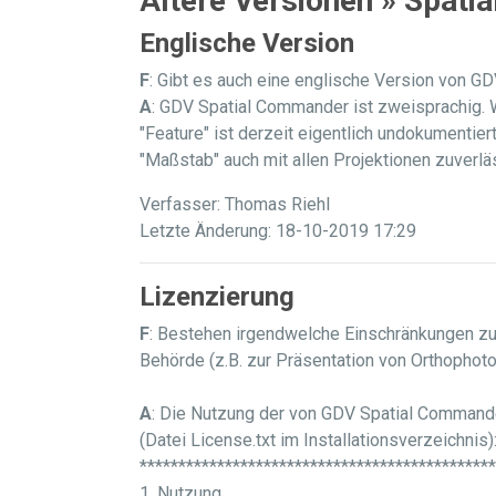
Ältere Versionen » Spat
Englische Version
F
: Gibt es auch eine englische Version von 
A
: GDV Spatial Commander ist zweisprachig. W
"Feature" ist derzeit eigentlich undokumentie
"Maßstab" auch mit allen Projektionen zuverlä
Verfasser: Thomas Riehl
Letzte Änderung: 18-10-2019 17:29
Lizenzierung
F
: Bestehen irgendwelche Einschränkungen zu
Behörde (z.B. zur Präsentation von Orthophot
A
: Die Nutzung der von GDV Spatial Command
(Datei License.txt im Installationsverzeichnis)
**********************************************
1. Nutzung