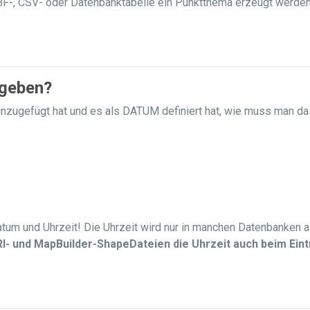
DBF-, CSV- oder Datenbanktabelle ein Punktthema erzeugt werden
ngeben?
 hinzugefügt hat und es als DATUM definiert hat, wie muss man 
tum und Uhrzeit! Die Uhrzeit wird nur in manchen Datenbanken al
RI- und MapBuilder-ShapeDateien die Uhrzeit auch beim Eintra