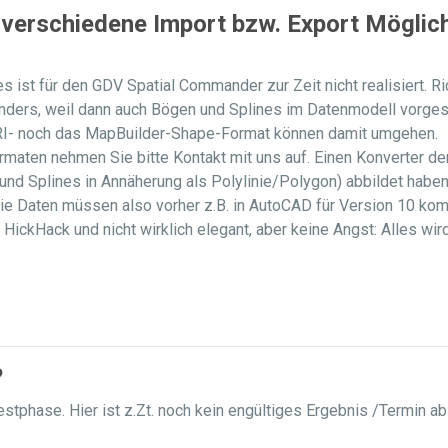
 verschiedene Import bzw. Export Möglich
 ist für den GDV Spatial Commander zur Zeit nicht realisiert. Ric
ers, weil dann auch Bögen und Splines im Datenmodell vorgeseh
SRI- noch das MapBuilder-Shape-Format können damit umgehen.
ormaten nehmen Sie bitte Kontakt mit uns auf. Einen Konverter 
nd Splines in Annäherung als Polylinie/Polygon) abbildet haben w
Die Daten müssen also vorher z.B. in AutoCAD für Version 10 kom
kHack und nicht wirklich elegant, aber keine Angst: Alles wird 
?
estphase. Hier ist z.Zt. noch kein engültiges Ergebnis /Termin a