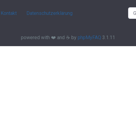
Kontakt
Datenschutzerklärung
powered with ❤️ and ☕️ by
phpMyFAQ
3.1.11