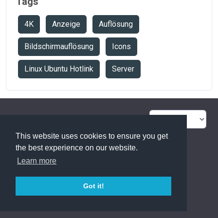
Tags
4K
Anzeige
Auflösung
Bildschirmauflösung
Icons
Linux Ubuntu Hotlink
Server
FAQ Übersicht
Sitemap
This website uses cookies to ensure you get
Glossar
Kontakt
the best experience on our website.
Learn more
Datenschutzerklärung
Got it!
powered with ❤️ and ☕️ by
phpMyFAQ
3.1.11