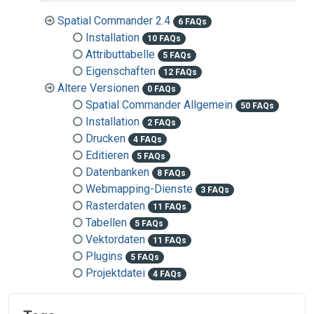
Spatial Commander 2.4
6 FAQs
Installation
10 FAQs
Attributtabelle
5 FAQs
Eigenschaften
12 FAQs
Ältere Versionen
0 FAQs
Spatial Commander Allgemein
50 FAQs
Installation
2 FAQs
Drucken
4 FAQs
Editieren
5 FAQs
Datenbanken
8 FAQs
Webmapping-Dienste
3 FAQs
Rasterdaten
11 FAQs
Tabellen
5 FAQs
Vektordaten
11 FAQs
Plugins
5 FAQs
Projektdatei
4 FAQs