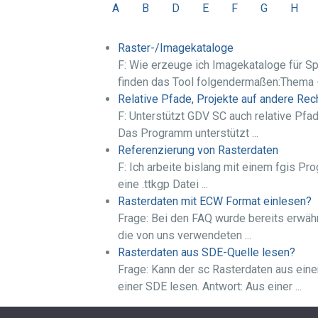
A
B
D
E
F
G
H
Raster-/Imagekataloge
F: Wie erzeuge ich Imagekataloge für S
finden das Tool folgendermaßen:Thema ->
Relative Pfade, Projekte auf andere Rec
F: Unterstützt GDV SC auch relative Pfa
Das Programm unterstützt ...
Referenzierung von Rasterdaten
F: Ich arbeite bislang mit einem fgis Pr
eine .ttkgp Datei ...
Rasterdaten mit ECW Format einlesen?
Frage: Bei den FAQ wurde bereits erwähn
die von uns verwendeten ...
Rasterdaten aus SDE-Quelle lesen?
Frage: Kann der sc Rasterdaten aus eine
einer SDE lesen. Antwort: Aus einer ...