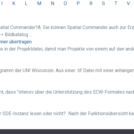
I
K
L
M
N
O
P
R
S
T
V
patial Commander?A: Sie können Spatial Commander auch zur Er
 Bildkatalog ...
hner übertragen
de in der Projektdatei, damit man Projekte von einem auf den an
ogramm der UNI Wisconsin. Aus einer .tif Datei mit einer anhäng
t, dass "intensv über die Unterstützung des ECW-Formates nachg
r SDE-Instanz lesen oder nicht? Nach der Funktionsübersicht kan