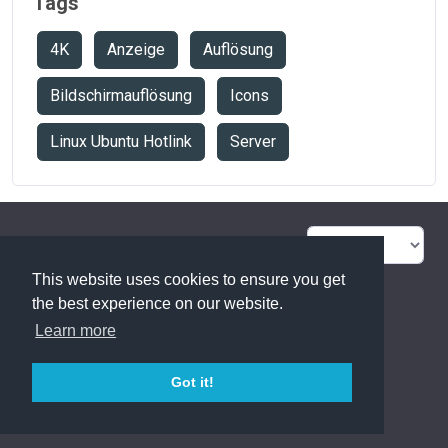
Tags
4K
Anzeige
Auflösung
Bildschirmauflösung
Icons
Linux Ubuntu Hotlink
Server
FAQ Übersicht
Sitemap
This website uses cookies to ensure you get
Glossar
Kontakt
the best experience on our website.
Learn more
Datenschutzerklärung
Got it!
powered with ❤️ and ☕️ by
phpMyFAQ
3.1.11