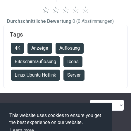
☆
☆
☆
☆
☆
Durchschnittliche Bewertung
0
(0 Abstimmungen)
Tags
4K
Anzeige
Auflösung
Bildschirmauflösung
Icons
Linux Ubuntu Hotlink
Server
FAQ Übersicht
Sitemap
This website uses cookies to ensure you get
Glossar
Kontakt
the best experience on our website.
Learn more