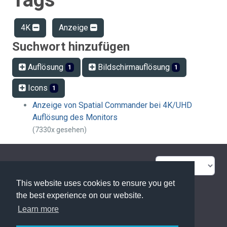
4K
Anzeige
Suchwort hinzufügen
Auflösung
Bildschirmauflösung
1
1
Icons
1
Anzeige von Spatial Commander bei 4K/UHD
Auflösung des Monitors
(7330x gesehen)
FAQ Übersicht
Sitemap
This website uses cookies to ensure you get
Glossar
Kontakt
the best experience on our website.
Learn more
Datenschutzerklärung